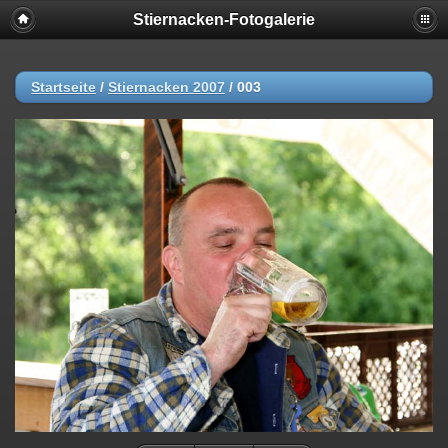
Stiernacken-Fotogalerie
Startseite
/
Stiernacken 2007
/
003