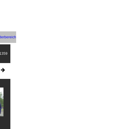
ederbereich
/1359