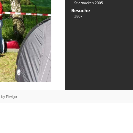
Stiernacken 2005
Besuche
3807
 by
Piwigo