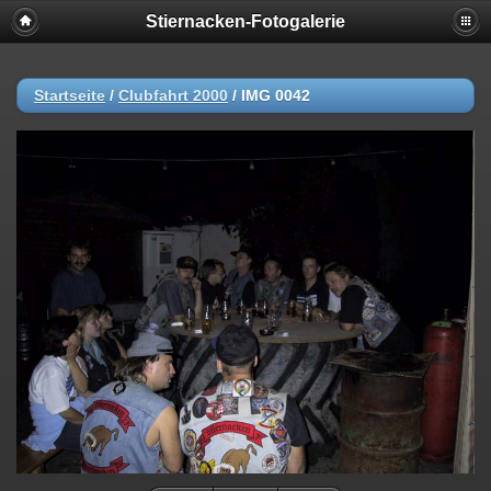
Stiernacken-Fotogalerie
Startseite
/
Clubfahrt 2000
/
IMG 0042