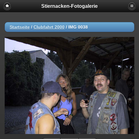
Stiernacken-Fotogalerie
Startseite
/
Clubfahrt 2000
/
IMG 0038